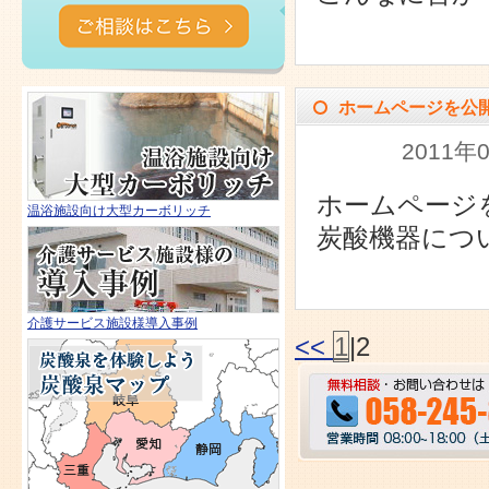
ホームページを公
2011
ホームページ
温浴施設向け大型カーボリッチ
炭酸機器につ
介護サービス施設様導入事例
<<
1
|
2